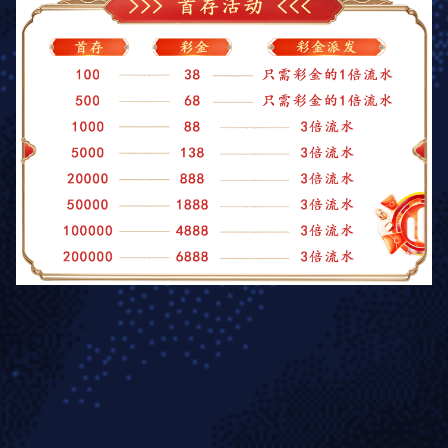
专业解说
提供专业解说音轨，深度剖析比赛亮点，提升观赛体验，
是体育发烧友的理想选择。