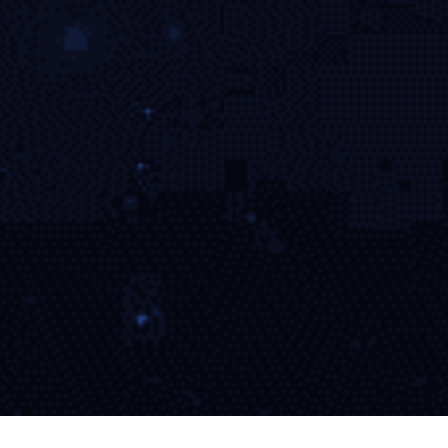
常见问题解答
针对用户在使用 星空 平台过程中最关心的问题，我们整理了
详细说明，包括账户管理、平台功能、安全保障与使用体验
等方面，帮助您全面了解服务内容。
01. 平台是否合法？
02. 如何创建账户？
03. 支持哪些终端设备？
04. 我的资料安全吗？
05. 客服支持时间？
06. 观看直播是否收费？
01. 平台是否合法？
是的，星空 拥有合规的运营资质，严格遵守数据保护法规与行业
标准，所有内容与服务均通过安全审核，确保合法性与用户权
益。