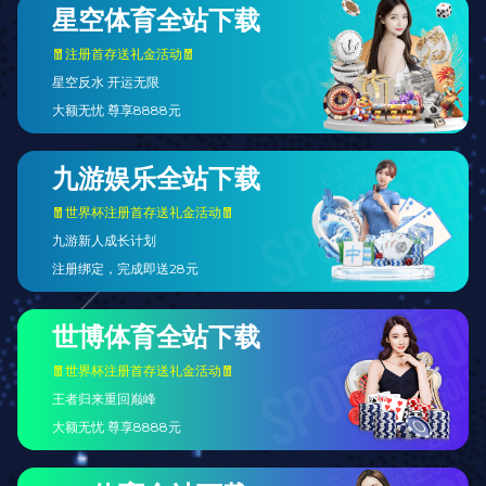
02. 服务升级
随着星空官网需求增长，平台陆续上线直播回
放、数据分析、比分预测等功能，同时支持
APP与网页双端操作，带来更快更稳的观赛体
验。
03. 国际拓展
目前星空已在东南亚、欧美等区域建立本地化
团队，推动技术与服务全球落地，打造具有国
际竞争力的赛事平台品牌。