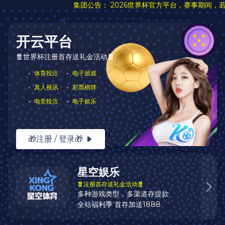
注册入口
星空
APP与网页版入口｜畅享
全球体育赛事与数据服务
欢迎访问
星空
，提供全面覆盖足球、篮球、电
竞等项目的赛事资讯与数据内容， 支持
APP下
载
与
网页使用
，每日同步更新千场比赛，聚焦
热门体育内容， 助您轻松获取赛事动态，掌握
比赛节奏。
手机App
网页版