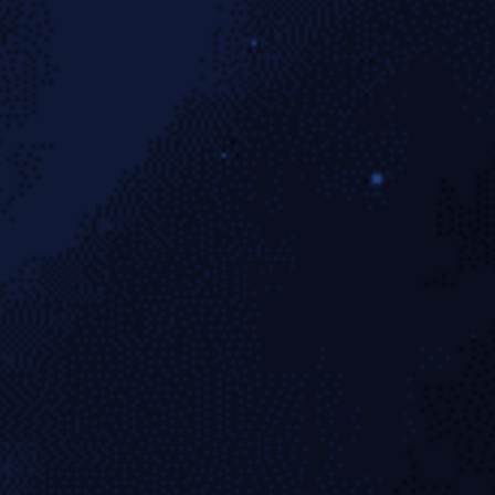
数据分析
整合球员数据、赛事统计与历史对阵记录，星空官网 助您
掌握全面信息，精准了解赛况。
电竞直播
涵盖 LOL、CS:GO、DOTA2 等热门电竞赛事，提供高帧率